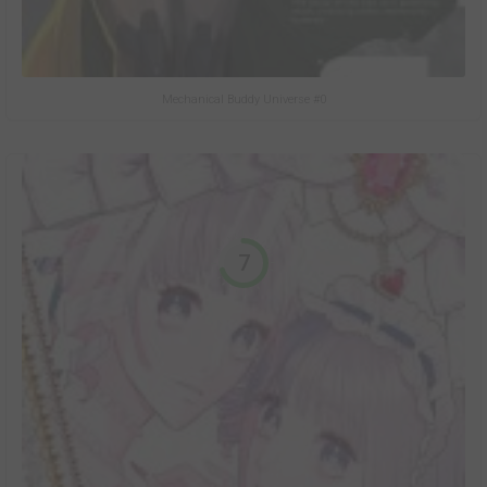
Mechanical Buddy Universe #0
7