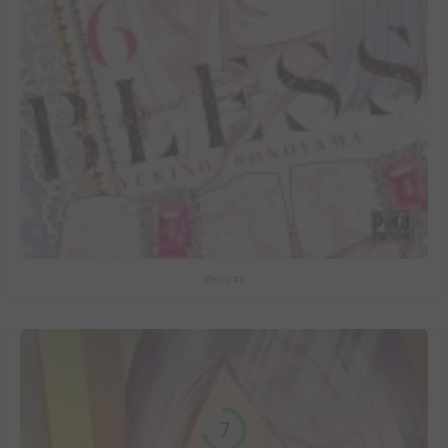
Bless #6
7