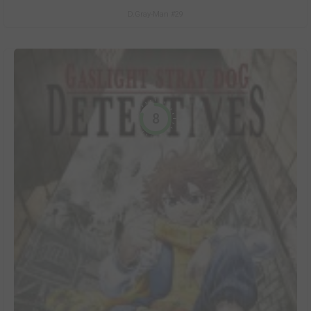
D.Gray-Man #29
8