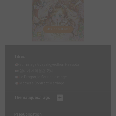
MER. 13 MAI 2026
Titres
Eommaga Gyeyakgyeolhon Haessda
엄마가 계약결혼 했다
Le Dragon, la fleur et le mage
Mother's Contract Marriage
Thématiques/Tags
Prépublication