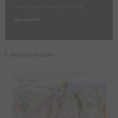
KakaoPage
Kakao Webtoon
(KAKAO)
(DAUM)
Age conseillé
-
DERNIÈRES CRITIQUES
8