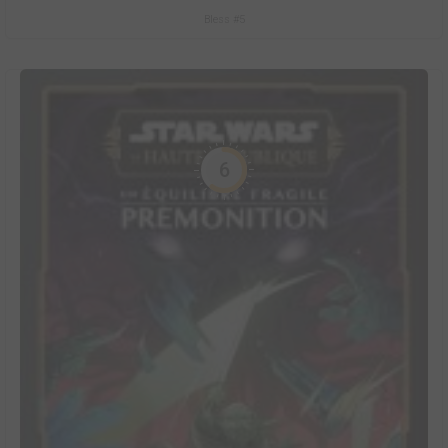
Bless #5
6