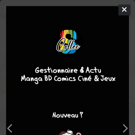
Mother's Contract Marriage
Webtoon
Inconnue
2022
Hye-yeon CHOO
SIYA
romance
Ayant toujours vécu dans les bas quartiers, la petite Lyrica a connu
son lot d'épreuves. Elle travaille dur pour payer le loyer du taudis
qu'elle partage avec sa mère alcoolique et violente. Jusqu'au jour
où cette dernière se réveille en hurlant d'un cauchemar si
épouvantable qu'elle s'en trouve complètement changée. Elle est
désormais aimante, souriante et bientôt... fiancée avec l'Empereur ?
Note globale
Les experts
Membres