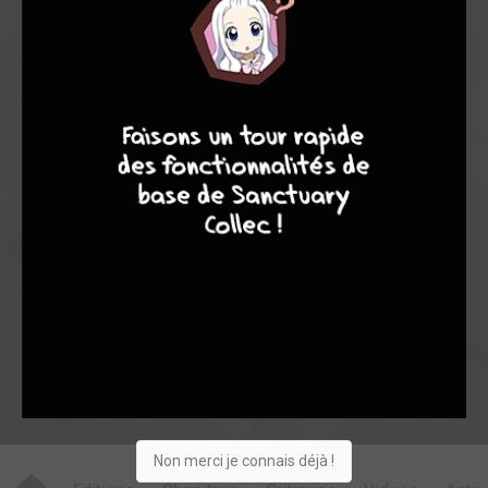
-
-
0
0
9
8
9
8
0
19
0
1
1
10152
Collection
Envie
Critique
★
★
★
★
★
★
★
★
★
★
Acheter
Non merci je connais déjà !