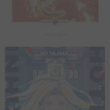
Cats and Dragon #3
7