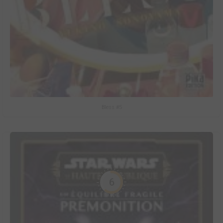
Bless #5
6