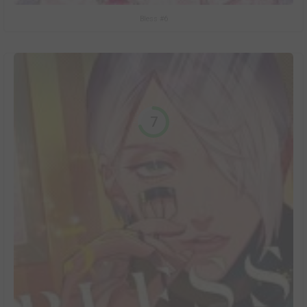
Bless #6
7