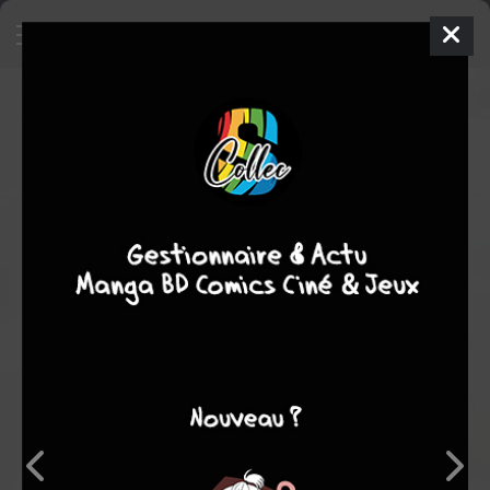
TV Anime Steins;Gate Official
Guide Book
Guide
Inconnue
2011
1
tome
COMPLÈTE
Note globale
Les experts
Membres
-
-
0
0
0
0
0
0
0
27258