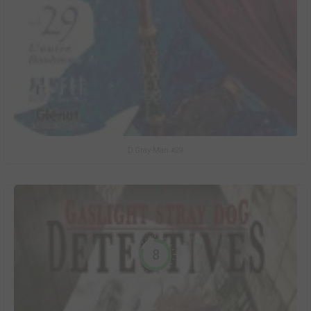
D.Gray-Man #29
8