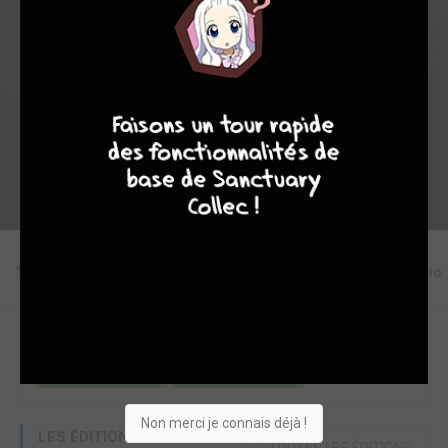
Collection
Envie
Critique
7
8
8
10
★
★
★
★
★
★
★
★
★
★
Acheter
Editions
Critiques
Videos
Actu
Discussio
Une erreur ou un manque sur cette fiche ?
Modifier la fiche
Ajouter un objet
Non merci je connais déjà !
LES ÉDITIONS