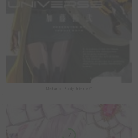
Mechanical Buddy Universe #0
7