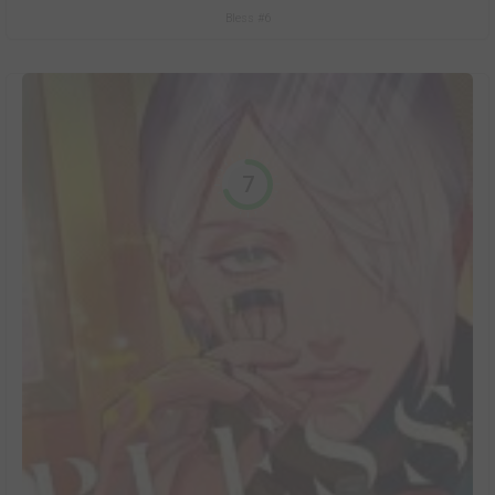
Bless #6
7