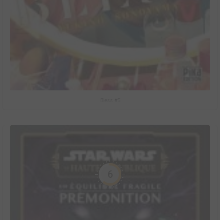
Bless #5
6