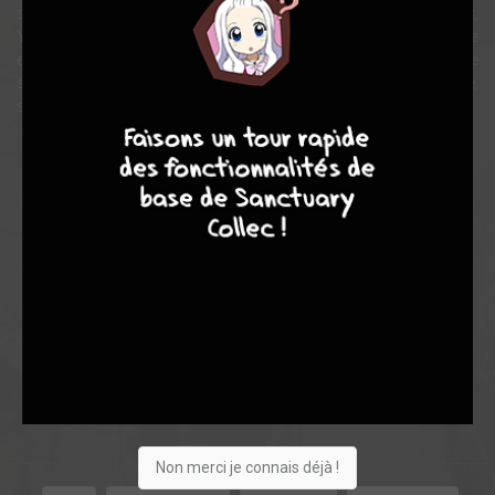
saisissante, aussi fascinante que mystérieuse. En un instant,
Yuuhei est happé par son charme. Mais derrière ce sourire
envoûtant se cache un secret qui pourrait bien transformer cette
simple recherche de logement en une expérience dangereuse,
7
8
8
10
surnaturelle et irrésistible.
Note globale
Les experts
Membres
-
-
0
0
0
3
0
0
0
13402
Non merci je connais déjà !