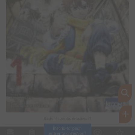
Gaslight stray dog detectives #1
Inscris-toi pour 
entrer ta collection !