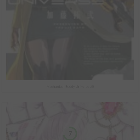
Mechanical Buddy Universe #0
7