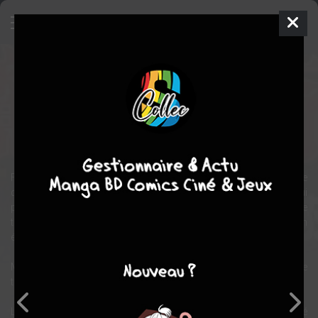
Magetsukan kitan
Manga
Seinen
2003
Juichi IOGI
Juichi IOGI
fantastique
Ecchi
comédie
Fauché et à court de solutions, Koudaira Yuuhei cherche
désespérément un appartement. Lorsqu'un agent immobilier lui
propose un logement incroyablement abordable, l'offre semble
trop belle pour être vraie... surtout lorsque l'homme arbore un
étrange collier d'ail.
Malgré ce détail troublant, Yuuhei accepte la visite. Et c'est là que
tout bascule.
La propriétaire, Touno Tsukiko, est une jeune femme d'une beauté