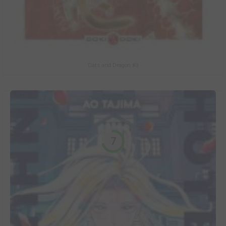
Cats and Dragon #3
7