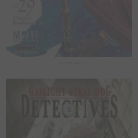
D.Gray-Man #29
8