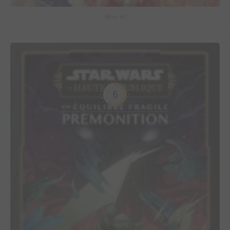
Bless #5
6