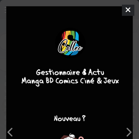
Stitch - Mission temporelle !
Global manga
Inconnue
2026
Fabrizio COSENTINO
Adriano BARONE
comédie
aventure
Stitch passe en mode sauvetage temporel !
Ennemi juré de Stitch, le maléfique professeur Hämsterviel a volé
une machine à voyager dans le temps et compte réécrire l’Histoire
pour devenir le maître de l’univers !
La Fédération Galactique n’a qu’une seule solution : envoyer
l’expérience 626 à sa poursuite, en espérant que Stitch ne sème
pas plus de pagaille qu’il n’y en a déjà. Sa première destination sera
l’Égypte ancienne mais catastrophe, les pyramides sont
devenues… carrées ! Si notre alien bleu préféré ne réussit pas à
remettre les choses en ordre, c’est le monde entier qui risque d’être