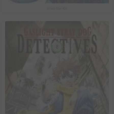
D.Gray-Man #29
8