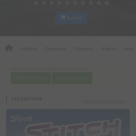
★
★
★
★
★
★
★
★
★
★
Acheter
Editions
Chapitres
Critiques
Videos
Actu
Une erreur ou un manque sur cette fiche ?
Modifier la fiche
Ajouter un objet
LES ÉDITIONS
TOUTES LES ÉDITIONS