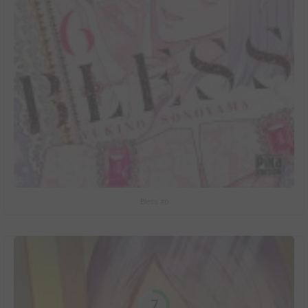
Bless #6
7