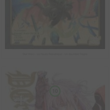
Star Wars - La Haute République - Un équilibre fragile
10