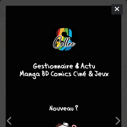
Kappa no Kaikata
Série TV animée
2004
0 épisodes
comédie
Un jeune homme passe devant un magasin d'animaux, et décide
d'acheter un kappa (animal mythologique du Japon).Décidant
d'élever ce kappa, ce jeune homme décide d'acheter des ouvrages
sur "comment élever un kappa", mais il découvrira bien vite qu'il est
bien plus difficile d'élever un kappa que de suivre les indications
d'un manuel.
Note globale
Les experts
Membres