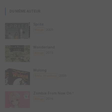
DU MÊME AUTEUR
Sprite
2009
Manga
Wonderland
2015
Manga
Wulong
2005
Série TV animée
Zombie From Now On !
2016
Manga