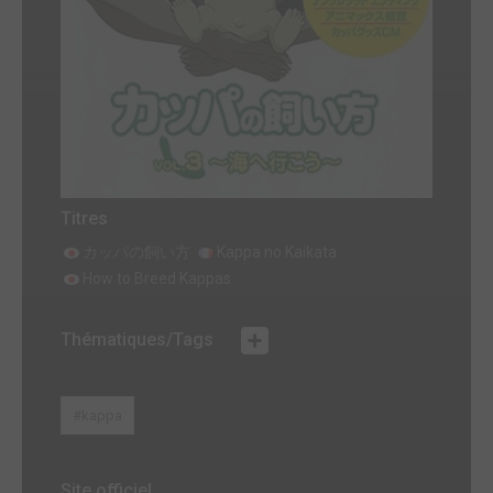
Titres
カッパの飼い方
Kappa no Kaikata
How to Breed Kappas
Thématiques/Tags
#kappa
Site officiel