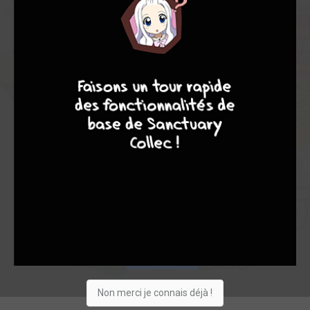
3,00
-
3,00
0
1
1
8
9
8
9
0
0
0
5
1
24520
Vous suivez
Envie
Critique
★
★
★
★
★
★
★
★
★
★
Acheter
Non merci je connais déjà !