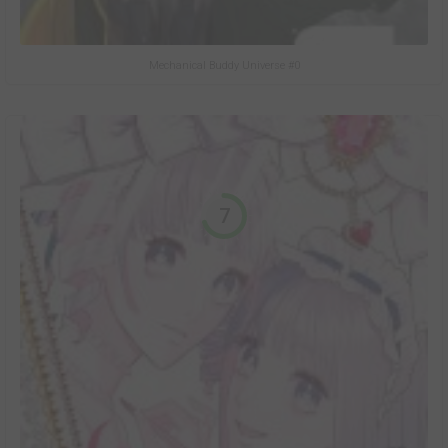
Mechanical Buddy Universe #0
7