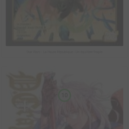
Star Wars - La Haute République - Un équilibre fragile
10