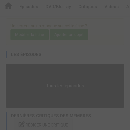
Episodes
DVD/Blu-ray
Critiques
Videos
A
Une erreur ou un manque sur cette fiche ?
Modifier la fiche
Ajouter un objet
LES ÉPISODES
Tous les épisodes
DERNIÈRES CRITIQUES DES MEMBRES
RÉDIGER UNE CRITIQUE