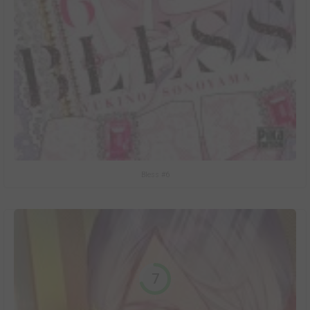
Bless #6
7