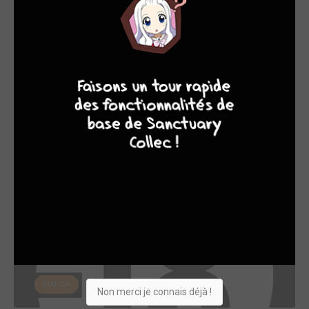
MANGA
8
7
8
7
Les critiques manga du staf...
dim. 21 juin 2026
MANGA
Non merci je connais déjà !