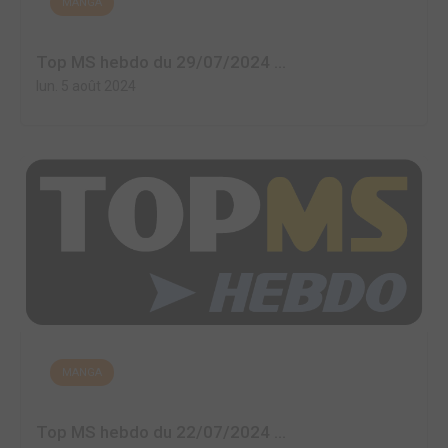
MANGA
Top MS hebdo du 29/07/2024 ...
lun. 5 août 2024
MANGA
Top MS hebdo du 22/07/2024 ...