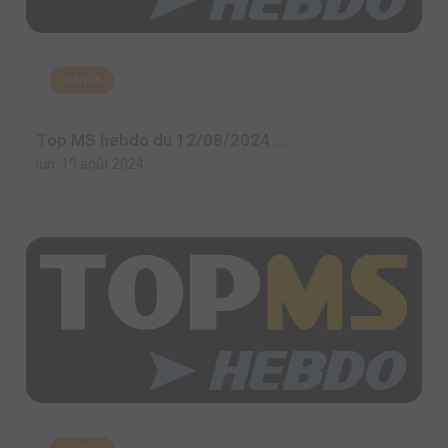
MANGA
Top MS hebdo du 12/08/2024 ...
lun. 19 août 2024