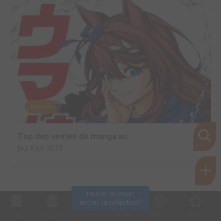
MANGA
Top des ventes de manga au ...
jeu. 6 juil. 2023
Inscris-toi pour 
entrer ta collection !
Collec
Shop. list
Planning
Animes
Découvrir
Envies