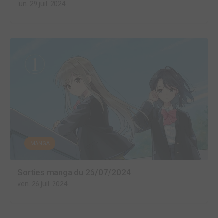
lun. 29 juil. 2024
MANGA
Sorties manga du 26/07/2024
ven. 26 juil. 2024