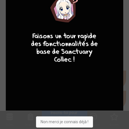
9
8
9
8
Inscris-toi pour 
entrer ta collection !
Non merci je connais déjà !
Collec
Shop. list
Planning
Animes
Découvrir
Envies