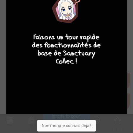
7
8
8
10
Inscris-toi pour 
entrer ta collection !
Non merci je connais déjà !
Collec
Shop. list
Planning
Animes
Découvrir
Envies