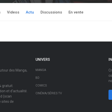
s
Videos
Actu
Discussions
En vente
UNIVERS
I
autour des Manga,
MANGA
Cr
co
BD
no
 gratuit.
COMICS
on et d'actualité.
CINÉMA/SÉRIES TV
ad (scan
 sites de