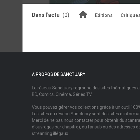
Dans l'actu
(0)
Editions
Critique
A PROPOS DE SANCTUARY
Le réseau Sanctuary regroupe des sites thématiques 
BD, Comics, Cinéma, Séries TV.
Vous pouvez gérer vos collections grâce à un outil 100%
Les sites du réseau Sanctuary sont des sites d'informati
Merci de ne pas nous contacter pour obtenir du scantr
d'ouvrages par chapitre), du fansub ou des adresses de
streaming illégaux.