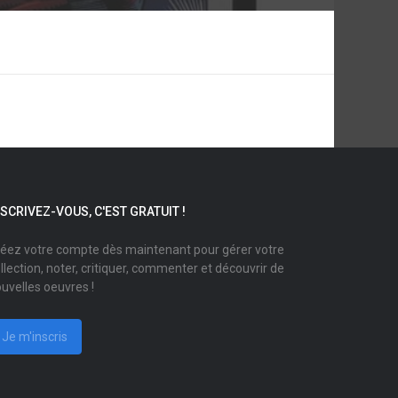
NSCRIVEZ-VOUS, C'EST GRATUIT !
éez votre compte dès maintenant pour gérer votre
llection, noter, critiquer, commenter et découvrir de
uvelles oeuvres !
Je m'inscris