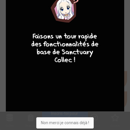
9
8
9
8
Inscris-toi pour 
entrer ta collection !
Non merci je connais déjà !
Collec
Shop. list
Planning
Animes
Découvrir
Envies