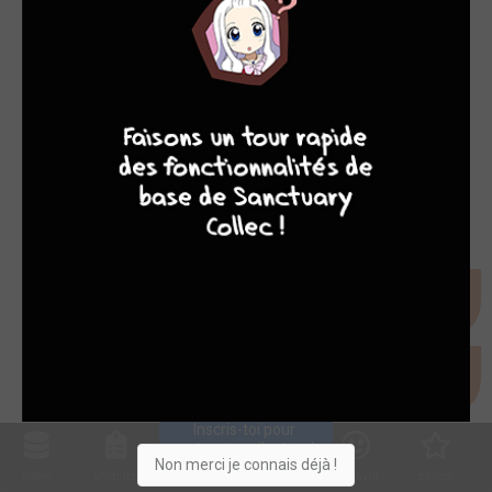
8
7
8
7
Inscris-toi pour 
entrer ta collection !
Non merci je connais déjà !
Collec
Shop. list
Planning
Animes
Découvrir
Envies