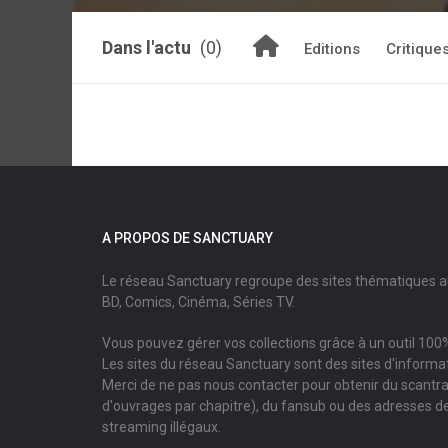
Dans l'actu
(0)
Editions
Critique
A PROPOS DE SANCTUARY
Le réseau Sanctuary regroupe des sites thématiques 
BD, Comics, Cinéma, Séries TV.
Vous pouvez gérer vos collections grâce à un outil 100%
Les sites du réseau Sanctuary sont des sites d'informati
Merci de ne pas nous contacter pour obtenir du scantr
d'ouvrages par chapitre), du fansub ou des adresses de
streaming illégaux.