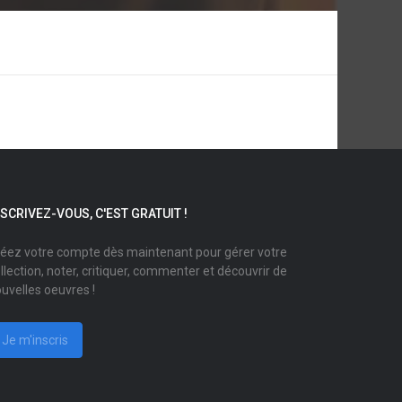
NSCRIVEZ-VOUS, C'EST GRATUIT !
éez votre compte dès maintenant pour gérer votre
llection, noter, critiquer, commenter et découvrir de
uvelles oeuvres !
Je m'inscris