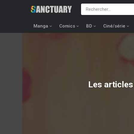
Manga
Comics
BD
Ciné/série
Les article