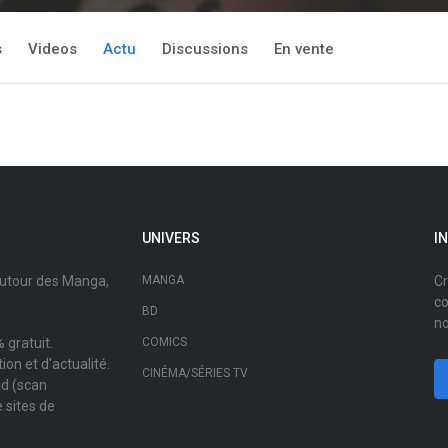
s
Videos
Actu
Discussions
En vente
UNIVERS
I
autour des Manga,
MANGA
Cr
co
BD
no
 gratuit.
COMICS
on et d'actualité.
CINÉMA/SÉRIES TV
ad (scan
 sites de