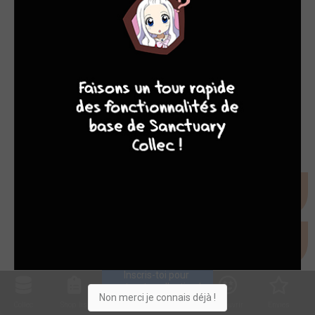
7
8
8
10
Inscris-toi pour 
entrer ta collection !
Non merci je connais déjà !
Collec
Shop. list
Planning
Animes
Découvrir
Envies