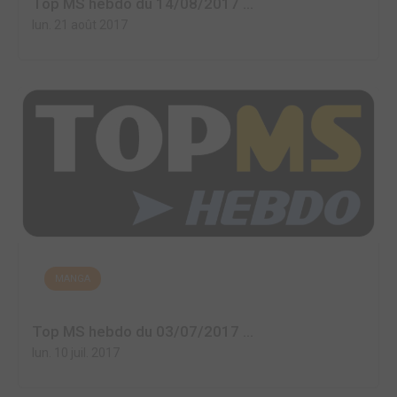
Top MS hebdo du 14/08/2017 ...
lun. 21 août 2017
MANGA
Top MS hebdo du 03/07/2017 ...
lun. 10 juil. 2017