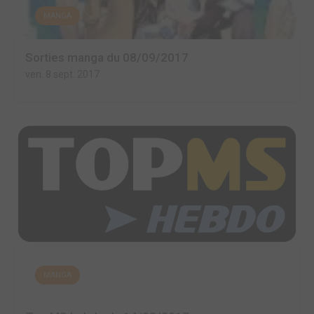
MANGA
Sorties manga du 08/09/2017
ven. 8 sept. 2017
MANGA