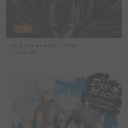
MANGA
Sorties manga du 03/11/2017
ven. 3 nov. 2017