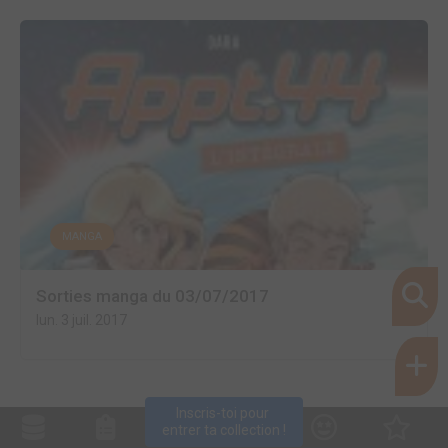
MANGA
Sorties manga du 03/07/2017
lun. 3 juil. 2017
Inscris-toi pour 
entrer ta collection !