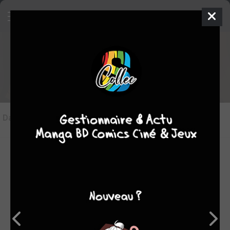
Les articles sur Au-delà de
l'apparence
Dans l'actu
(10)