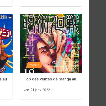
MANGA
a au
Top des ventes de manga au
...
ven. 21 janv. 2022