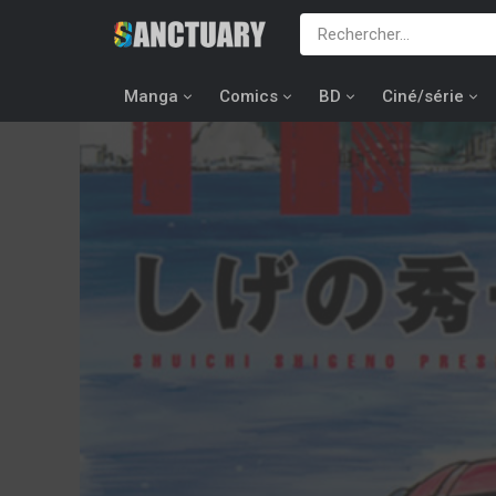
Manga
Comics
BD
Ciné/série