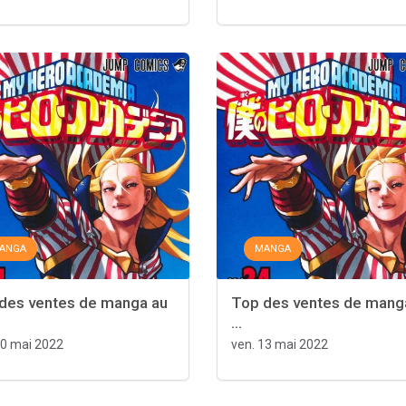
ANGA
MANGA
des ventes de manga au
Top des ventes de mang
...
20 mai 2022
ven. 13 mai 2022