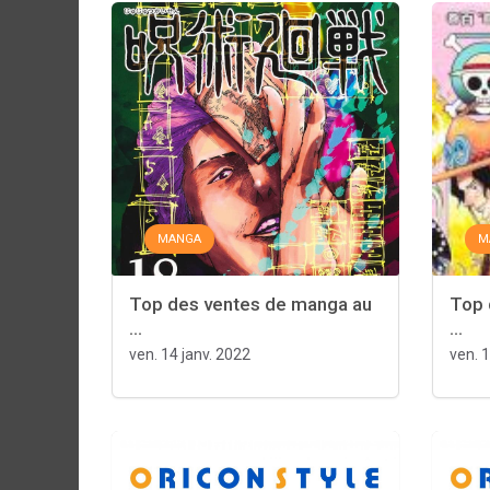
MANGA
M
Top des ventes de manga au
Top 
...
...
ven. 14 janv. 2022
ven. 