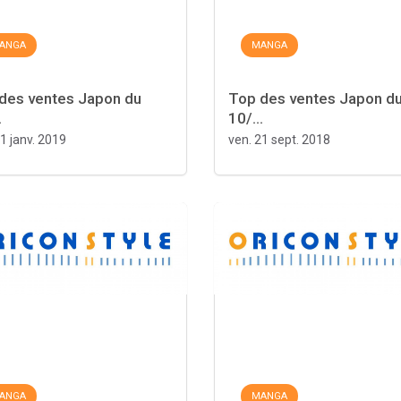
ANGA
MANGA
des ventes Japon du
Top des ventes Japon d
.
10/...
1 janv. 2019
ven. 21 sept. 2018
ANGA
MANGA