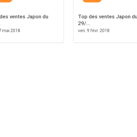
des ventes Japon du
Top des ventes Japon d
.
29/...
17 mai 2018
ven. 9 févr. 2018