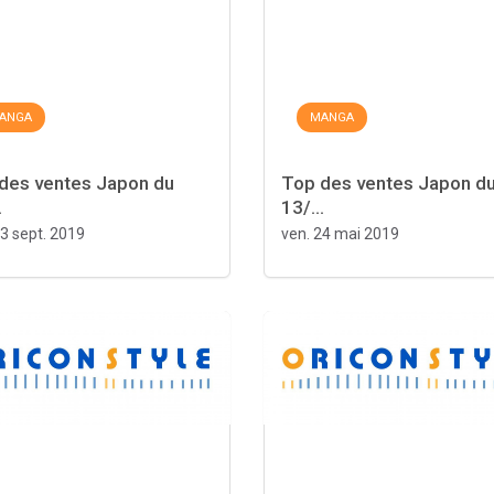
ANGA
MANGA
des ventes Japon du
Top des ventes Japon d
.
13/...
13 sept. 2019
ven. 24 mai 2019