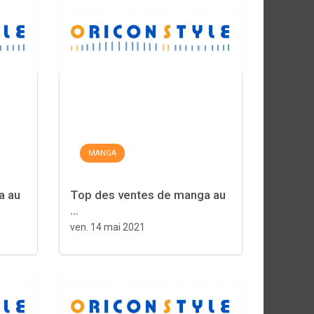
MANGA
a au
Top des ventes de manga au
...
ven. 14 mai 2021