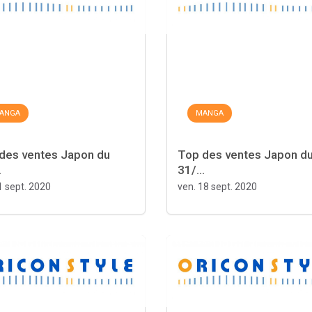
ANGA
MANGA
des ventes Japon du
Top des ventes Japon d
.
31/...
1 sept. 2020
ven. 18 sept. 2020