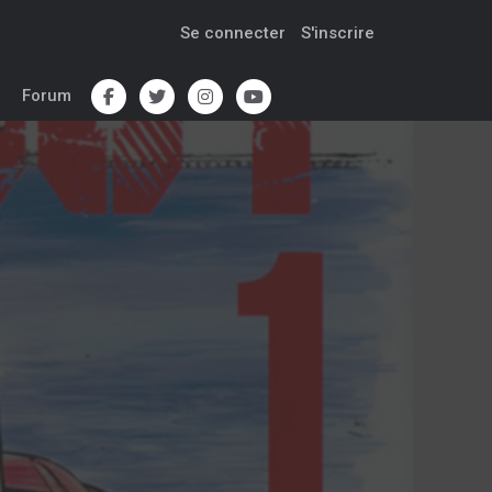
Se connecter
S'inscrire
Forum