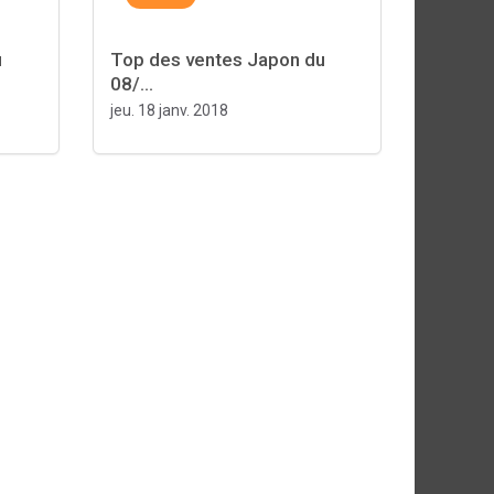
u
Top des ventes Japon du
08/...
jeu. 18 janv. 2018