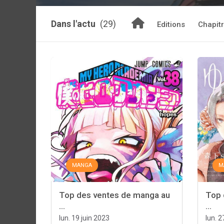
Dans l'actu
(29)
Editions
Chapit
MANGA
M
Top des ventes de manga au
Top 
...
...
lun. 19 juin 2023
lun. 2