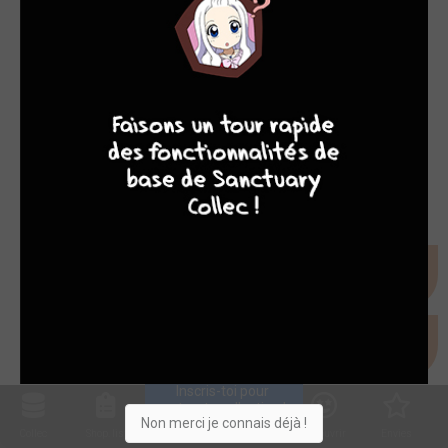
MANGA
4
7
8
7
Sorties BD du 08/09/2021
mer. 8 sept. 2021
Inscris-toi pour 
entrer ta collection !
Non merci je connais déjà !
Collec
Shop. list
Planning
Animes
Découvrir
Envies