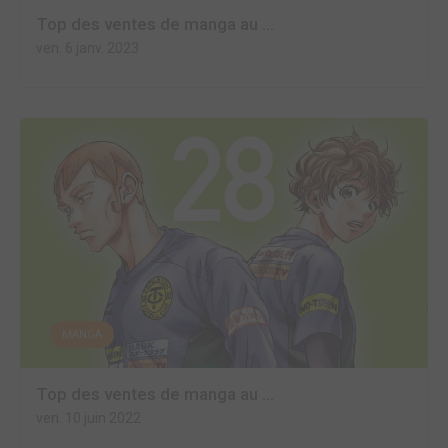
Top des ventes de manga au ...
ven. 6 janv. 2023
MANGA
Top des ventes de manga au ...
ven. 10 juin 2022