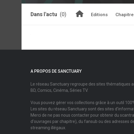
Dans l'actu
(0)
Editions
Chapitre
A PROPOS DE SANCTUARY
Le réseau Sanctuary regroupe des sites thématiques 
BD, Comics, Cinéma, Séries TV.
Vous pouvez gérer vos collections grâce à un outil 100%
Les sites du réseau Sanctuary sont des sites d'informati
Merci de ne pas nous contacter pour obtenir du scantr
d'ouvrages par chapitre), du fansub ou des adresses de
streaming illégaux.