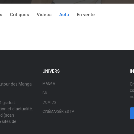
s
Critiques
Videos
Actu
En vente
UNIVERS
I
autour des Manga,
MANGA
Cr
co
BD
no
 gratuit.
COMICS
on et d'actualité.
CINÉMA/SÉRIES TV
ad (scan
 sites de