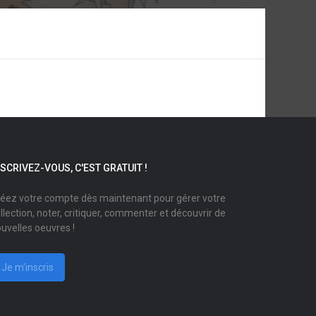
NSCRIVEZ-VOUS, C'EST GRATUIT !
éez votre compte dès maintenant pour gérer votre
llection, noter, critiquer, commenter et découvrir de
uvelles oeuvres !
Je m'inscris