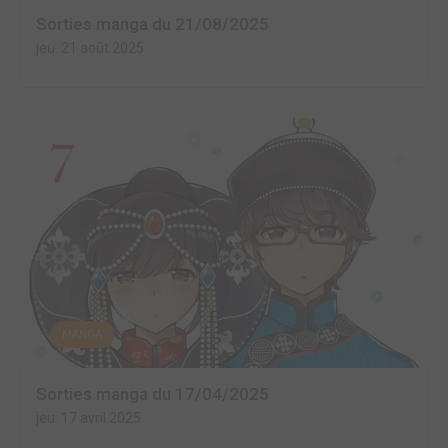
Sorties manga du 21/08/2025
jeu. 21 août 2025
MANGA
Sorties manga du 17/04/2025
jeu. 17 avril 2025