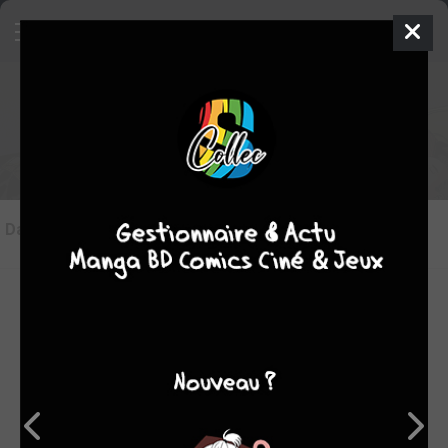
Les articles sur Avengers - Ultron
Unlimited
Dans l'actu
(4)