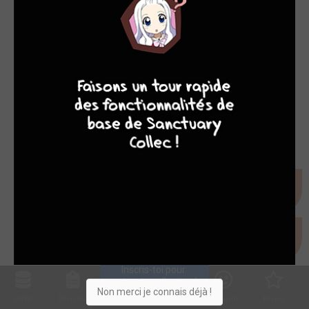
MANGA
8
9
8
7
Sorties BD du 19/05/2023
ven. 19 mai 2023
Inscris-toi pour 
entrer ta collection !
Non merci je connais déjà !
Collec
Shop. list
Planning
Animes
Découvrir
Envies