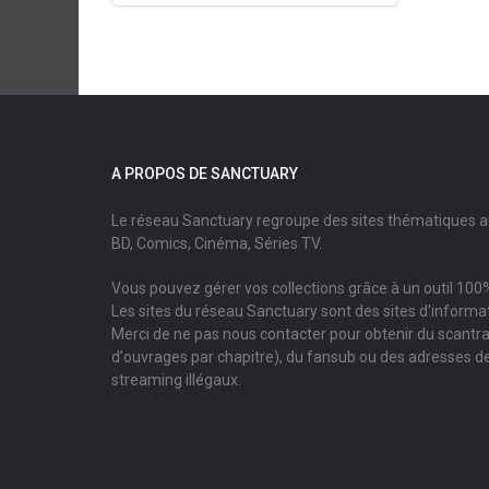
A PROPOS DE SANCTUARY
Le réseau Sanctuary regroupe des sites thématiques 
BD, Comics, Cinéma, Séries TV.
Vous pouvez gérer vos collections grâce à un outil 100%
Les sites du réseau Sanctuary sont des sites d'informati
Merci de ne pas nous contacter pour obtenir du scantr
d'ouvrages par chapitre), du fansub ou des adresses de
streaming illégaux.