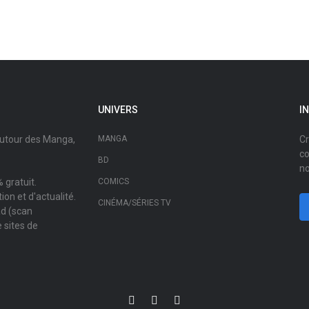
UNIVERS
I
autour des Manga,
MANGA
Cr
co
BD
no
 gratuit.
COMICS
on et d'actualité.
CINÉMA/SÉRIES TV
ad (scan
 sites de