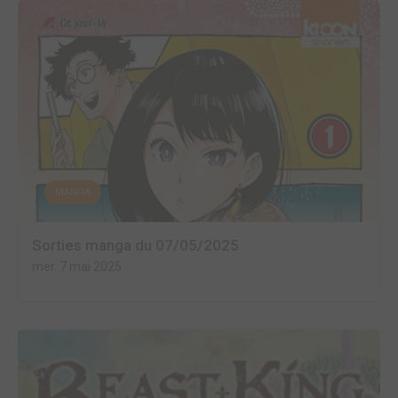
MANGA
Sorties manga du 07/05/2025
mer. 7 mai 2025