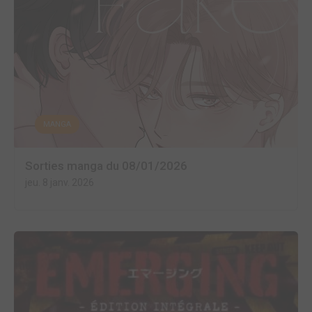
MANGA
Sorties manga du 08/01/2026
jeu. 8 janv. 2026