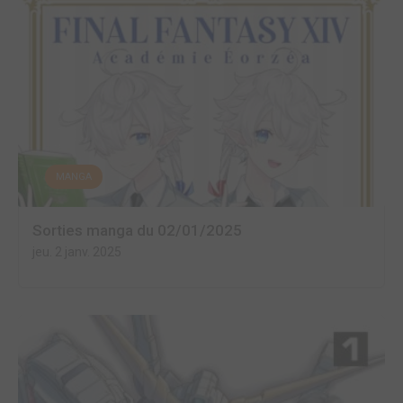
MANGA
Sorties manga du 02/01/2025
jeu. 2 janv. 2025