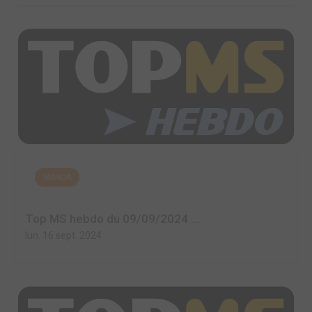
MANGA
Top MS hebdo du 09/09/2024 ...
lun. 16 sept. 2024