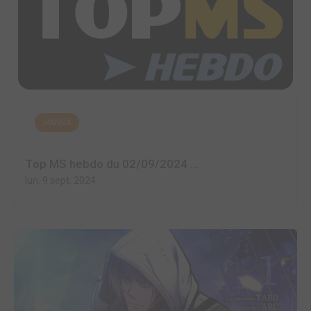
MANGA
Top MS hebdo du 02/09/2024 ...
lun. 9 sept. 2024