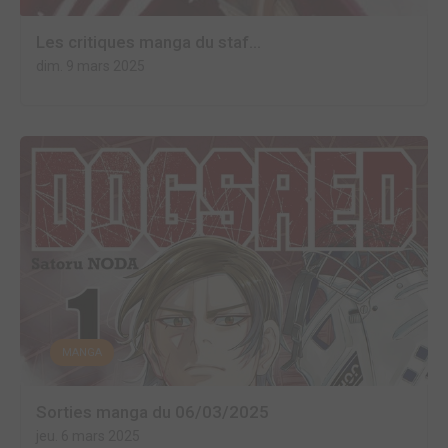
Les critiques manga du staf...
dim. 9 mars 2025
MANGA
Sorties manga du 06/03/2025
jeu. 6 mars 2025