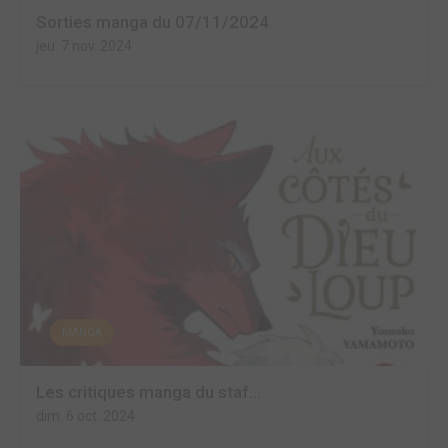
Sorties manga du 07/11/2024
jeu. 7 nov. 2024
MANGA
Les critiques manga du staf...
dim. 6 oct. 2024