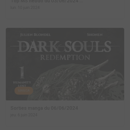
Top MS hebdo du 03/06/2024 ...
lun. 10 juin 2024
MANGA
Sorties manga du 06/06/2024
jeu. 6 juin 2024