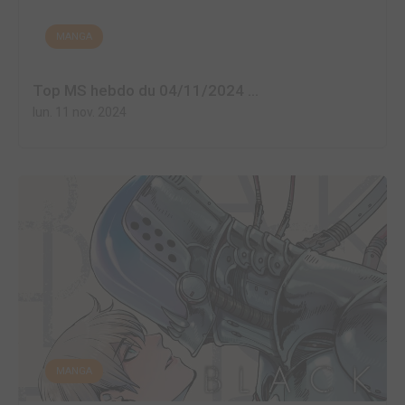
MANGA
Top MS hebdo du 04/11/2024 ...
lun. 11 nov. 2024
MANGA