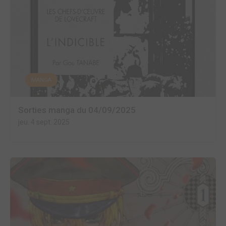
MANGA
Sorties manga du 04/09/2025
jeu. 4 sept. 2025