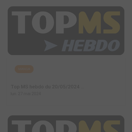
MANGA
Top MS hebdo du 20/05/2024 ...
lun. 27 mai 2024