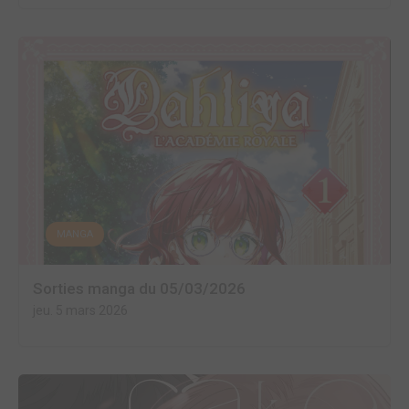
MANGA
Sorties manga du 05/03/2026
jeu. 5 mars 2026