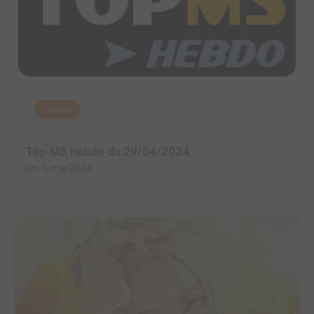
MANGA
Top MS hebdo du 29/04/2024 ...
lun. 6 mai 2024