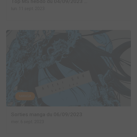
Top MS hebdo du 04/09/2023 ...
lun. 11 sept. 2023
MANGA
Sorties manga du 06/09/2023
mer. 6 sept. 2023