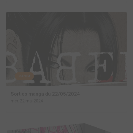
MANGA
Sorties manga du 22/05/2024
mer. 22 mai 2024