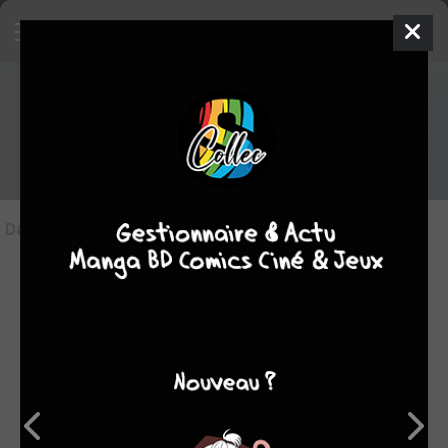
Les articles sur Mars
Dans l'actu
(12)