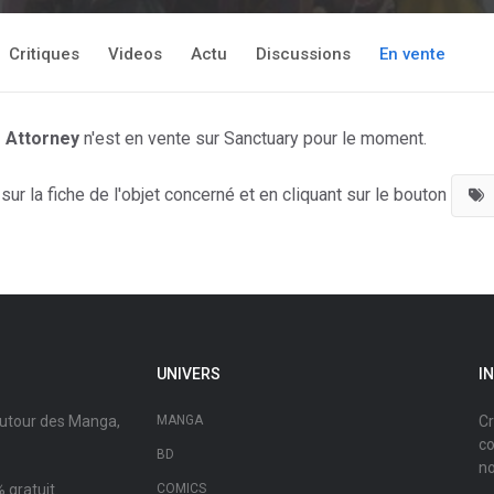
Critiques
Videos
Actu
Discussions
En vente
e Attorney
n'est en vente sur Sanctuary pour le moment.
ur la fiche de l'objet concerné et en cliquant sur le bouton
UNIVERS
I
autour des Manga,
MANGA
Cr
co
BD
no
 gratuit.
COMICS