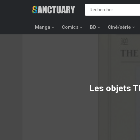
Manga
Comics
BD
Ciné/série
Les objets
T