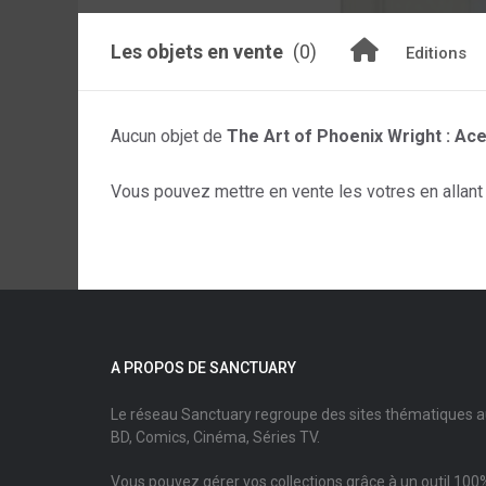
Les objets en vente
(0)
Editions
Aucun objet de
The Art of Phoenix Wright : Ac
Vous pouvez mettre en vente les votres en allant s
A PROPOS DE SANCTUARY
Le réseau Sanctuary regroupe des sites thématiques 
BD, Comics, Cinéma, Séries TV.
Vous pouvez gérer vos collections grâce à un outil 100%