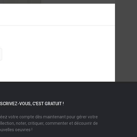
NSCRIVEZ-VOUS, C'EST GRATUIT !
éez votre compte dès maintenant pour gérer votre
llection, noter, critiquer, commenter et découvrir de
uvelles oeuvres !