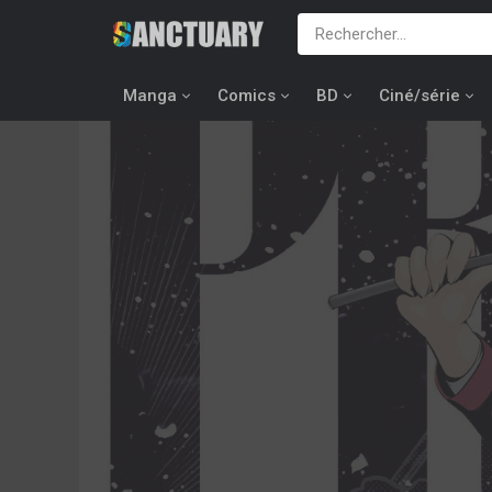
Manga
Comics
BD
Ciné/série