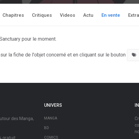
Chapitres
Critiques
Videos
Actu
En vente
Extra
 Sanctuary pour le moment.
ur la fiche de l'objet concerné et en cliquant sur le bouton
UNIVERS
I
autour des Manga,
MANGA
Cr
co
BD
no
 gratuit.
COMICS