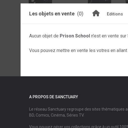
Les objets en vente
(0)
Editions
Aucun objet de
Prison School
n'est en vente sur
Vous pouvez mettre en vente les votres en allant s
A PROPOS DE SANCTUARY
Le réseau Sanctuary regroupe des sites thématiques 
BD, Comics, Cinéma, Séries TV.
Vous pouvez gérer vos collections grâce à un outil 100%