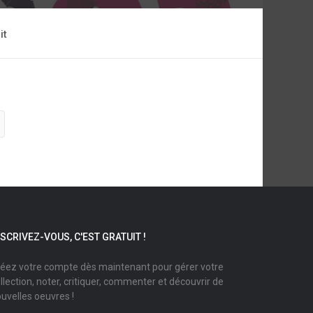
it
NSCRIVEZ-VOUS, C'EST GRATUIT !
éez votre compte dès maintenant pour gérer votre
llection, noter, critiquer, commenter et découvrir de
uvelles oeuvres !