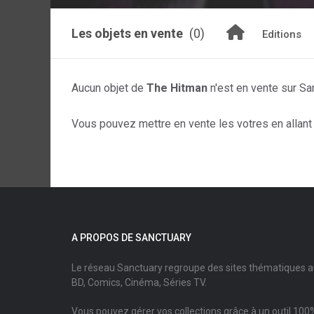
Les objets en vente
(0)
Editions
Aucun objet de
The Hitman
n'est en vente sur Sa
Vous pouvez mettre en vente les votres en allant s
A PROPOS DE SANCTUARY
Le réseau Sanctuary regroupe des sites thématiques 
BD, Comics, Cinéma, Séries TV.
Vous pouvez gérer vos collections grâce à un outil 100%