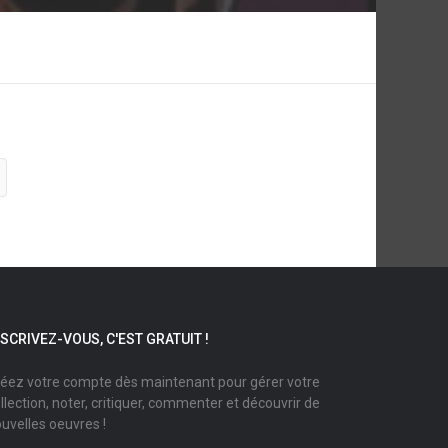
NSCRIVEZ-VOUS, C'EST GRATUIT !
éez votre compte dès maintenant pour gérer votre
llection, noter, critiquer, commenter et découvrir de
uvelles oeuvres !