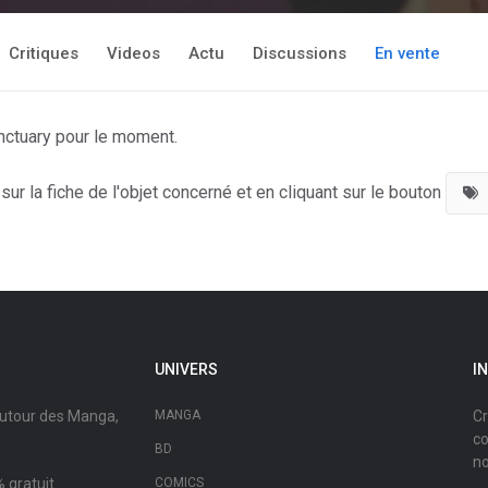
Critiques
Videos
Actu
Discussions
En vente
nctuary pour le moment.
ur la fiche de l'objet concerné et en cliquant sur le bouton
UNIVERS
I
autour des Manga,
MANGA
Cr
co
BD
no
 gratuit.
COMICS