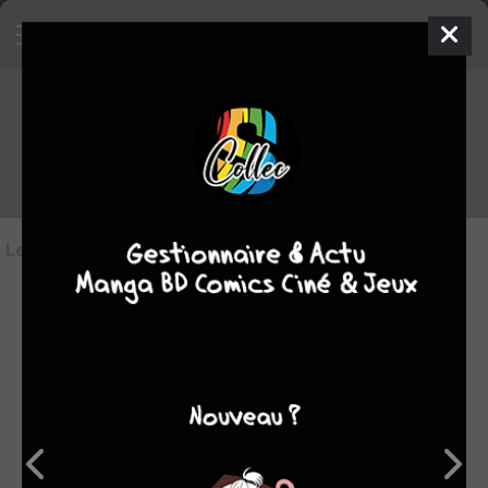
Les objets
Paradise
en vente
Les objets en vente
(0)
Aucun objet de
Paradise
n'est en vente sur Sanctuary
pour le moment.
Vous pouvez mettre en vente les votres en allant sur la
fiche de l'objet concerné et en cliquant sur le bouton