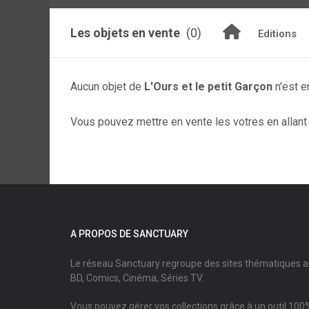
Les objets en vente
(0)
Editions
Aucun objet de
L'Ours et le petit Garçon
n'est e
Vous pouvez mettre en vente les votres en allant s
A PROPOS DE SANCTUARY
Le réseau Sanctuary regroupe des sites thématiques 
BD, Comics, Cinéma, Séries TV.
Vous pouvez gérer vos collections grâce à un outil 100%