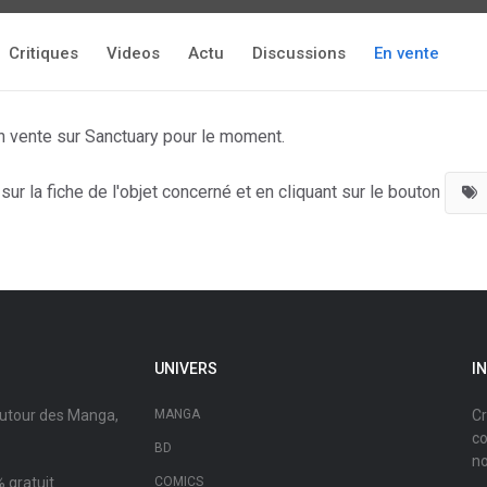
Critiques
Videos
Actu
Discussions
En vente
n vente sur Sanctuary pour le moment.
ur la fiche de l'objet concerné et en cliquant sur le bouton
UNIVERS
I
autour des Manga,
MANGA
Cr
co
BD
no
 gratuit.
COMICS