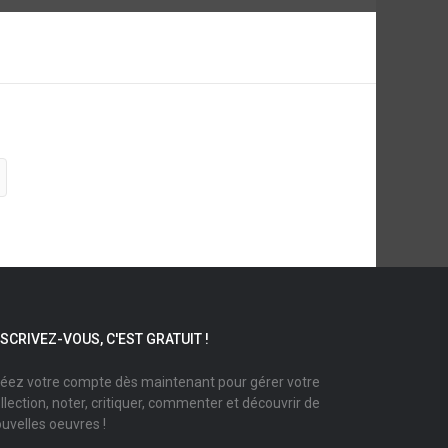
NSCRIVEZ-VOUS, C'EST GRATUIT !
éez votre compte dès maintenant pour gérer votre
llection, noter, critiquer, commenter et découvrir de
uvelles oeuvres !