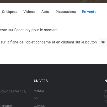
Critiques
Videos
Actu
Discussions
En vente
vente sur Sanctuary pour le moment.
ur la fiche de l'objet concerné et en cliquant sur le bouton
UNIVERS
I
autour des Manga,
MANGA
Cr
co
BD
no
 gratuit.
COMICS