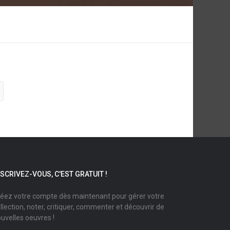
NSCRIVEZ-VOUS, C'EST GRATUIT !
éez votre compte dès maintenant pour gérer votre
llection, noter, critiquer, commenter et découvrir de
uvelles oeuvres !