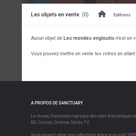
Les objets en vente
(0)
Editions
Aucun objet de
Les mondes engloutis
n'est en 
Vous pouvez mettre en vente les votres en allant s
A PROPOS DE SANCTUARY
Le réseau Sanctuary regroupe des sites thématiques 
BD, Comics, Cinéma, Séries TV.
Vous pouvez gérer vos collections grâce à un outil 100%