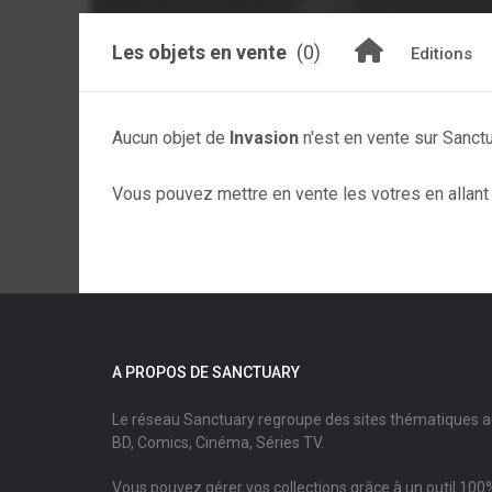
Les objets en vente
(0)
Editions
Aucun objet de
Invasion
n'est en vente sur Sanct
Vous pouvez mettre en vente les votres en allant s
A PROPOS DE SANCTUARY
Le réseau Sanctuary regroupe des sites thématiques 
BD, Comics, Cinéma, Séries TV.
Vous pouvez gérer vos collections grâce à un outil 100%