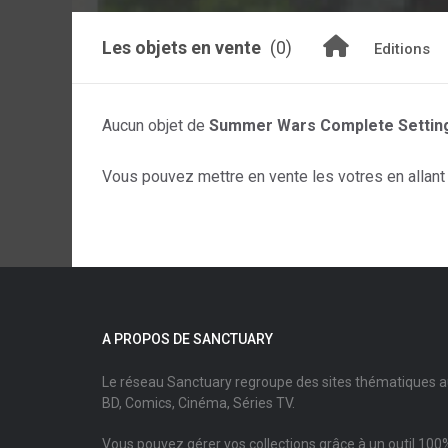
Les objets en vente
(0)
Editions
Aucun objet de
Summer Wars Complete Setting
Vous pouvez mettre en vente les votres en allant s
A PROPOS DE SANCTUARY
Le réseau Sanctuary regroupe des sites thématiques 
BD, Comics, Cinéma, Séries TV.
Vous pouvez gérer vos collections grâce à un outil 100%