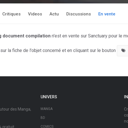
Critiques
Videos
Actu
Discussions
En vente
 document compilation
n'est en vente sur Sanctuary pour le 
ur la fiche de l'objet concerné et en cliquant sur le bouton
UNIVERS
I
autour des Manga,
MANGA
Cr
co
BD
no
 gratuit.
COMICS