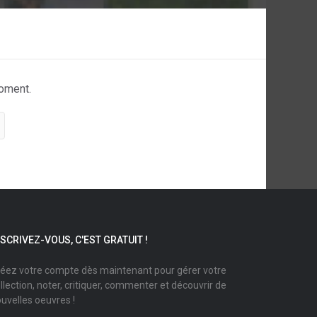
moment.
NSCRIVEZ-VOUS, C'EST GRATUIT !
éez votre compte dès maintenant pour gérer votre
llection, noter, critiquer, commenter et découvrir de
uvelles oeuvres !