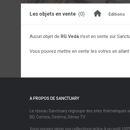
Les objets en vente
(0)
Editions
Aucun objet de
RG Veda
n'est en vente sur Sanct
Vous pouvez mettre en vente les votres en allant s
A PROPOS DE SANCTUARY
Le réseau Sanctuary regroupe des sites thématiques 
BD, Comics, Cinéma, Séries TV.
Vous pouvez gérer vos collections grâce à un outil 100%