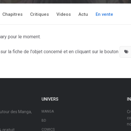
Chapitres
Critiques
Videos
Actu
En vente
uary pour le moment.
ur la fiche de l'objet concerné et en cliquant sur le bouton
UNIVERS
I
autour des Manga,
MANGA
Cr
co
BD
no
 gratuit.
COMICS