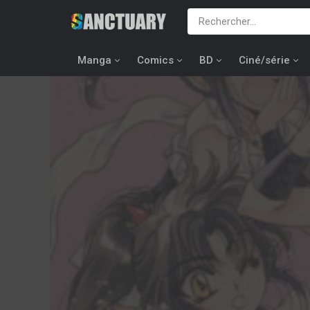
Manga
Comics
BD
Ciné/série