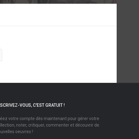
NSCRIVEZ-VOUS, C'EST GRATUIT !
éez votre compte dès maintenant pour gérer votre
llection, noter, critiquer, commenter et découvrir de
uvelles oeuvres !