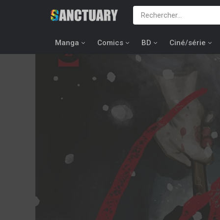
Manga
Comics
BD
Ciné/série