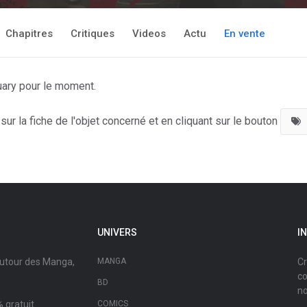
Chapitres
Critiques
Videos
Actu
En vente
uary pour le moment.
ur la fiche de l'objet concerné et en cliquant sur le bouton
UNIVERS
I
autour des Manga,
MANGA
Cr
co
BD
no
 gratuit.
COMICS