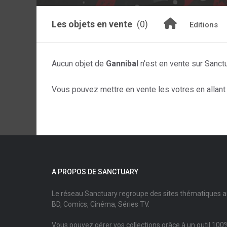
Les objets en vente
(0)
Editions
Aucun objet de
Gannibal
n'est en vente sur Sanct
Vous pouvez mettre en vente les votres en allant s
A PROPOS DE SANCTUARY
Le réseau Sanctuary regroupe des sites thématiques 
BD, Comics, Cinéma, Séries TV.
Vous pouvez gérer vos collections grâce à un outil 100%