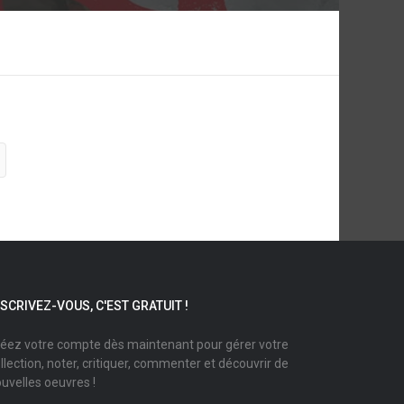
NSCRIVEZ-VOUS, C'EST GRATUIT !
éez votre compte dès maintenant pour gérer votre
llection, noter, critiquer, commenter et découvrir de
uvelles oeuvres !