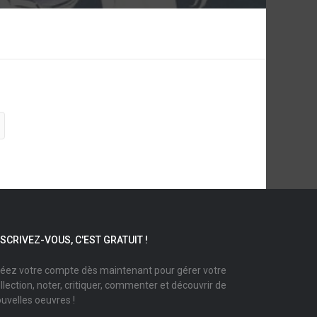
NSCRIVEZ-VOUS, C'EST GRATUIT !
éez votre compte dès maintenant pour gérer votre
llection, noter, critiquer, commenter et découvrir de
uvelles oeuvres !