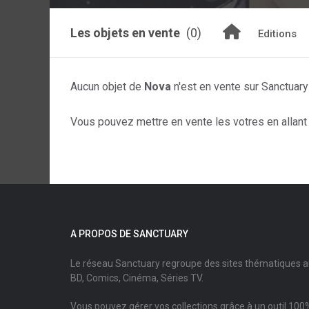
Les objets en vente
(0)
Editions
Aucun objet de
Nova
n'est en vente sur Sanctuar
Vous pouvez mettre en vente les votres en allant s
A PROPOS DE SANCTUARY
Le réseau Sanctuary regroupe des sites thématiques 
BD, Comics, Cinéma, Séries TV.
Vous pouvez gérer vos collections grâce à un outil 100%