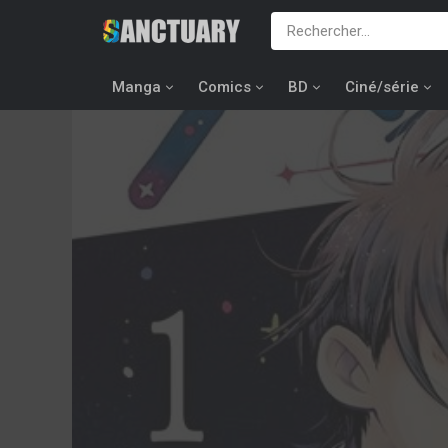
Manga
Comics
BD
Ciné/série