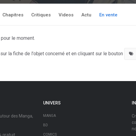
Chapitres
Critiques
Videos
Actu
En vente
y pour le moment.
ur la fiche de l'objet concerné et en cliquant sur le bouton
UNIVERS
I
autour des Manga,
MANGA
Cr
co
BD
no
 gratuit.
COMICS