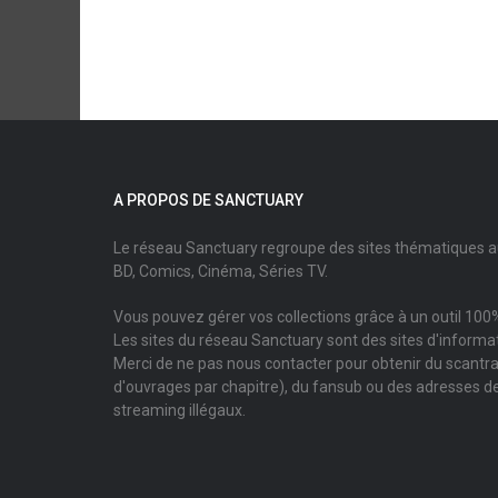
A PROPOS DE SANCTUARY
Le réseau Sanctuary regroupe des sites thématiques 
BD, Comics, Cinéma, Séries TV.
Vous pouvez gérer vos collections grâce à un outil 100%
Les sites du réseau Sanctuary sont des sites d'informati
Merci de ne pas nous contacter pour obtenir du scantr
d'ouvrages par chapitre), du fansub ou des adresses de
streaming illégaux.