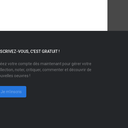
NSCRIVEZ-VOUS, C'EST GRATUIT !
éez votre compte dès maintenant pour gérer votre
llection, noter, critiquer, commenter et découvrir de
uvelles oeuvres !
Je m'inscris