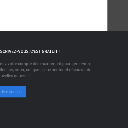
NSCRIVEZ-VOUS, C'EST GRATUIT !
éez votre compte dès maintenant pour gérer votre
llection, noter, critiquer, commenter et découvrir de
uvelles oeuvres !
Je m'inscris