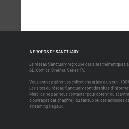
A PROPOS DE SANCTUARY
Le réseau Sanctuary regroupe des sites thématiques 
BD, Comics, Cinéma, Séries TV.
Vous pouvez gérer vos collections grâce à un outil 100%
Les sites du réseau Sanctuary sont des sites d'informati
Merci de ne pas nous contacter pour obtenir du scantr
d'ouvrages par chapitre), du fansub ou des adresses de
streaming illégaux.