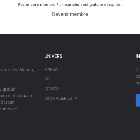
Pas encore membre ? L'inscription est gratuite et rapide :
Devenir membre
UNIVERS
I
autour des Manga,
MANGA
Cr
co
BD
no
 gratuit.
COMICS
on et d'actualité.
CINÉMA/SÉRIES TV
ad (scan
 sites de