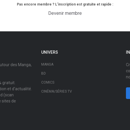
Pas encore membre ? L'inscription est gratuite et rapide :
Devenir membre
UNIVERS
I
autour des Manga,
MANGA
Cr
co
BD
no
 gratuit.
COMICS
on et d'actualité.
CINÉMA/SÉRIES TV
ad (scan
 sites de