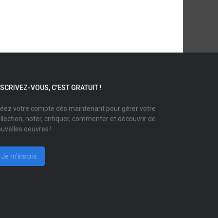
NSCRIVEZ-VOUS, C'EST GRATUIT !
éez votre compte dès maintenant pour gérer votre
llection, noter, critiquer, commenter et découvrir de
uvelles oeuvres !
Je m'inscris