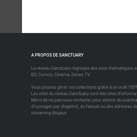
A PROPOS DE SANCTUARY
Le réseau Sanctuary regroupe des sites thématiques 
BD, Comics, Cinéma, Séries TV.
Vous pouvez gérer vos collections grâce à un outil 100%
Les sites du réseau Sanctuary sont des sites d'informati
Merci de ne pas nous contacter pour obtenir du scantr
d'ouvrages par chapitre), du fansub ou des adresses de
streaming illégaux.