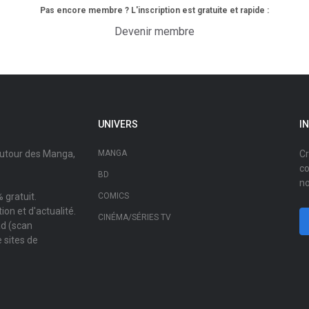
Pas encore membre ? L'inscription est gratuite et rapide :
Devenir membre
UNIVERS
I
autour des Manga,
MANGA
Cr
co
BD
no
 gratuit.
COMICS
on et d'actualité.
CINÉMA/SÉRIES TV
ad (scan
 sites de