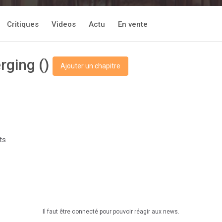
Critiques
Videos
Actu
En vente
rging ()
Ajouter un chapitre
ts
Il faut être connecté pour pouvoir réagir aux news.