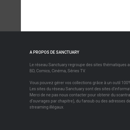
A PROPOS DE SANCTUARY
Le réseau Sanctuary regroupe des sites thématiques 
BD, Comics, Cinéma, Séries TV.
Vous pouvez gérer vos collections grâce à un outil 100%
Les sites du réseau Sanctuary sont des sites d'informati
Merci de ne pas nous contacter pour obtenir du scantr
d'ouvrages par chapitre), du fansub ou des adresses de
streaming illégaux.