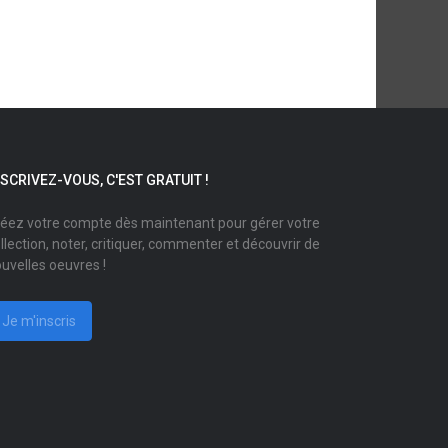
NSCRIVEZ-VOUS, C'EST GRATUIT !
éez votre compte dès maintenant pour gérer votre
llection, noter, critiquer, commenter et découvrir de
uvelles oeuvres !
Je m'inscris