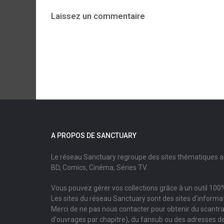
Laissez un commentaire
A PROPOS DE SANCTUARY
Le réseau Sanctuary regroupe des sites thématiques 
BD, Comics, Cinéma, Séries TV.
Vous pouvez gérer vos collections grâce à un outil 100%
Les sites du réseau Sanctuary sont des sites d'informati
Merci de ne pas nous contacter pour obtenir du scantr
d'ouvrages par chapitre), du fansub ou des adresses de