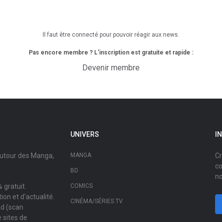
Il faut être connecté pour pouvoir réagir aux news.
Pas encore membre ? L'inscription est gratuite et rapide :
Devenir membre
UNIVERS
I
autour des Manga,
MANGA
Cr
co
BD
no
 gratuit.
COMICS
on et d'actualité.
CINÉMA/SÉRIES TV
ad (scan
 sites de