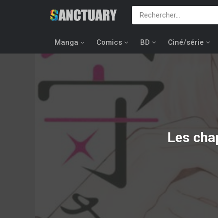
Manga
Comics
BD
Ciné/série
Les chap