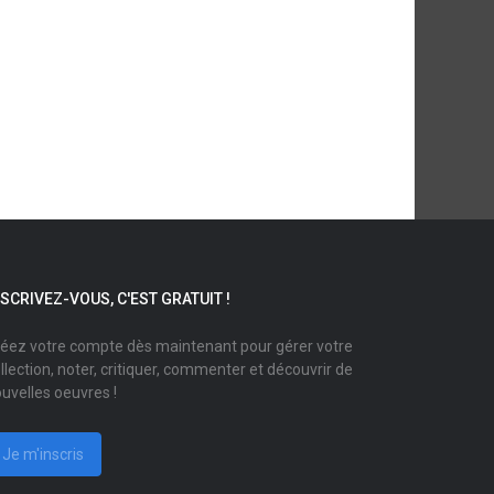
NSCRIVEZ-VOUS, C'EST GRATUIT !
éez votre compte dès maintenant pour gérer votre
llection, noter, critiquer, commenter et découvrir de
uvelles oeuvres !
Je m'inscris