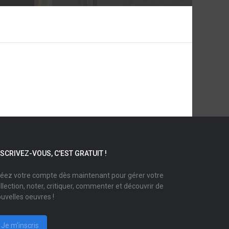
NSCRIVEZ-VOUS, C'EST GRATUIT !
éez votre compte dès maintenant pour gérer votre
llection, noter, critiquer, commenter et découvrir de
uvelles oeuvres !
Je m'inscris