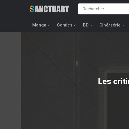
Manga
Comics
BD
Ciné/série
Les crit