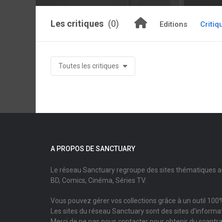
Les critiques
(0)
Editions
Critiq
Toutes les critiques
A PROPOS DE SANCTUARY
Le réseau Sanctuary regroupe des sites thématiques 
BD, Comics, Cinéma, Séries TV.
Vous pouvez gérer vos collections grâce à un outil 100%
Les sites du réseau Sanctuary sont des sites d'informati
Merci de ne pas nous contacter pour obtenir du scantr