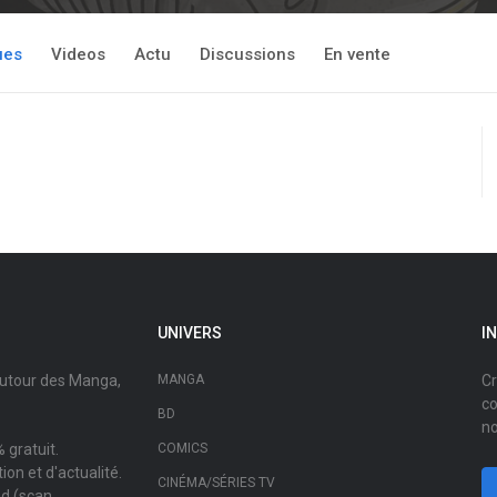
ues
Videos
Actu
Discussions
En vente
UNIVERS
I
autour des Manga,
MANGA
Cr
co
BD
no
 gratuit.
COMICS
on et d'actualité.
CINÉMA/SÉRIES TV
ad (scan