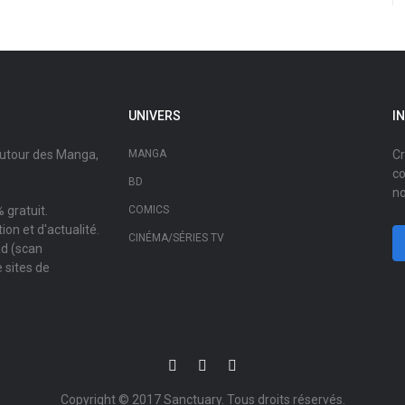
UNIVERS
I
autour des Manga,
MANGA
Cr
co
BD
no
 gratuit.
COMICS
on et d'actualité.
CINÉMA/SÉRIES TV
ad (scan
 sites de
Copyright © 2017
Sanctuary
. Tous droits réservés.