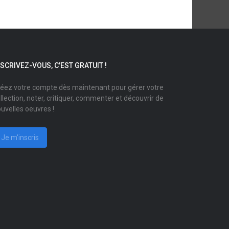
NSCRIVEZ-VOUS, C'EST GRATUIT !
éez votre compte dès maintenant pour gérer votre
llection, noter, critiquer, commenter et découvrir de
uvelles oeuvres !
Je m'inscris