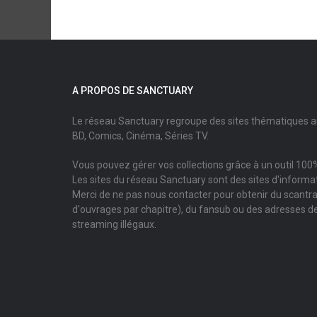
A PROPOS DE SANCTUARY
Le réseau Sanctuary regroupe des sites thématiques 
BD, Comics, Cinéma, Séries TV.
Vous pouvez gérer vos collections grâce à un outil 100%
Les sites du réseau Sanctuary sont des sites d'informati
Merci de ne pas nous contacter pour obtenir du scantr
d'ouvrages par chapitre), du fansub ou des adresses de
streaming illégaux.