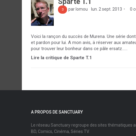
Sparte T.1
par lomou
lun. 2 sept. 2013
0 
3
Voici la rançon du succès de Murena. Une série dont 
et pardon pour lui. A mon avis, ä réserver aux amateur
pour trouver leur bonheur dans ce pâle ersatz......
Lire la critique de Sparte T.1
A PROPOS DE SANCTUARY
Le réseau Sanctuary regroupe des sites thématiques 
BD, Comics, Cinéma, Séries TV.