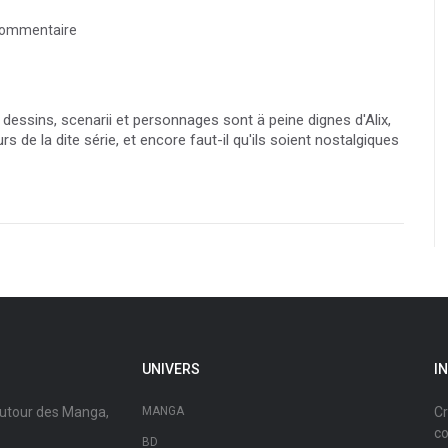
commentaire
dessins, scenarii et personnages sont ä peine dignes d'Alix,
s de la dite série, et encore faut-il qu'ils soient nostalgiques
UNIVERS
I
autour des Manga,
MANGA
Cr
co
BD