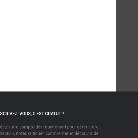
NSCRIVEZ-VOUS, C'EST GRATUIT !
éez votre compte dès maintenant pour gérer votre
llection, noter, critiquer, commenter et découvrir de