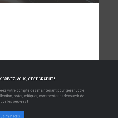
NSCRIVEZ-VOUS, C'EST GRATUIT !
éez votre compte dès maintenant pour gérer votre
llection, noter, critiquer, commenter et découvrir de
uvelles oeuvres !
Je m'inscris