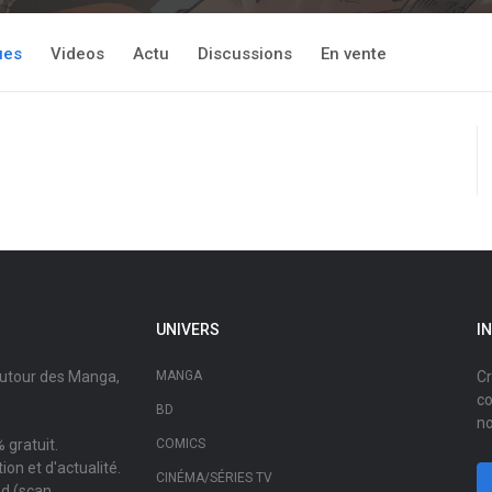
ues
Videos
Actu
Discussions
En vente
UNIVERS
I
autour des Manga,
MANGA
Cr
co
BD
no
 gratuit.
COMICS
on et d'actualité.
CINÉMA/SÉRIES TV
ad (scan