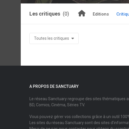
Les critiques
(0)
Editions
Critiq
Toutes les critiques
A PROPOS DE SANCTUARY
Le réseau Sanctuary regroupe des sites thématiques 
BD, Comics, Cinéma, Séries TV.
Vous pouvez gérer vos collections grâce à un outil 100%
Les sites du réseau Sanctuary sont des sites d'informati
Merci de ne pas nous contacter pour obtenir du scantr