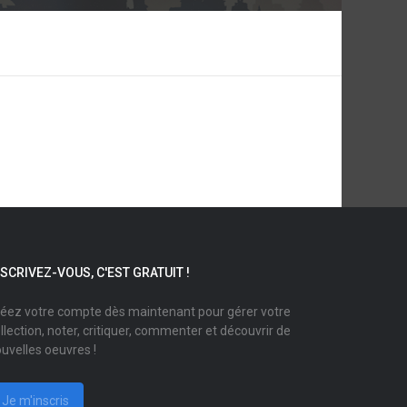
NSCRIVEZ-VOUS, C'EST GRATUIT !
éez votre compte dès maintenant pour gérer votre
llection, noter, critiquer, commenter et découvrir de
uvelles oeuvres !
Je m'inscris