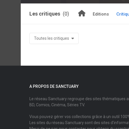
Les critiques
(0)
Editions
Critiq
Toutes les critiques
A PROPOS DE SANCTUARY
Le réseau Sanctuary regroupe des sites thématiques 
BD, Comics, Cinéma, Séries TV.
Vous pouvez gérer vos collections grâce à un outil 100%
Les sites du réseau Sanctuary sont des sites d'informati
Merci de ne pas nous contacter pour obtenir du scantr