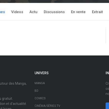
ues
Videos
Actu
Discussions
En vente
Extrait
UNIVERS
I
autour des Manga,
MANGA
Cr
co
BD
no
 gratuit.
COMICS
on et d'actualité.
CINÉMA/SÉRIES TV
ad (scan