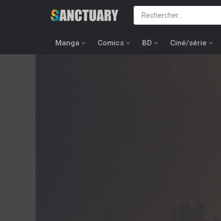
Manga
Comics
BD
Ciné/série