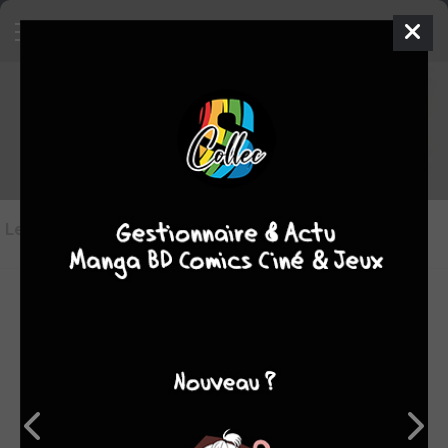
Les critiques de Mär Omega
Les critiques
(5)
Toutes les critiques
par Den d Ice
lun. 26 mai 2008
6
Le tome précédent m’avait assez séduit de manière générale.
Ce second volume n’est pas du même niveau.