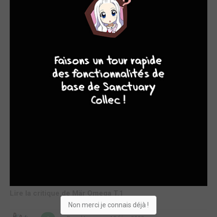
Scénaristiquement, il n’y a vraiment rien de compliqué à
comprendre. Nos amis partent à la recherche des billes
contenant le savoir de Babbo. C’est une trame scénaristique
bien banale sans retournements de situations, ni surprises.
Ce que l’on retiendra surtout dans ce volume, ce sont les
7
6
4
9
deu...
Lire la critique de Mär Omega T.2
par damss
ven. 7 mars 2008
3
Pour ceux qui ne connaissent pas Mär, les dessins sont
classiques, clairs sans être trop travaillés, un shônen comme
en voit beaucoup. Pour les autres, ben, ça ne change pas
vraiment de Mär lol. L’histoire, je serai partagé. On va dire que
ça me paraît être une très grosse copie. On prend les mêmes
personnages, on change juste le héros principal et youpla, on
est parti pour une nouvelle histoir...
Lire la critique de Mär Omega T.1
Non merci je connais déjà !