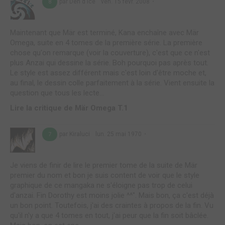
par Den d Ice
ven. 15 févr. 2008
8
Maintenant que Mär est terminé, Kana enchaîne avec Mär
Omega, suite en 4 tomes de la première série. La première
chose qu'on remarque (voir la couverture), c'est que ce n'est
plus Anzai qui dessine la série. Boh pourquoi pas après tout.
Le style est assez différent mais c'est loin d'être moche et,
au final, le dessin colle parfaitement à la série. Vient ensuite la
question que tous les lecte...
Lire la critique de Mär Omega T.1
par Kiraluci
lun. 25 mai 1970
7
Je viens de finir de lire le premier tome de la suite de Mär
premier du nom et bon je suis content de voir que le style
graphique de ce mangaka ne s'éloigne pas trop de celui
d'anzai. Fin Dorothy est moins jolie ^^". Mais bon, ça c'est déjà
un bon point. Toutefois, j'ai des craintes à propos de la fin. Vu
qu'il n'y a que 4 tomes en tout, j'ai peur que la fin soit bâclée.