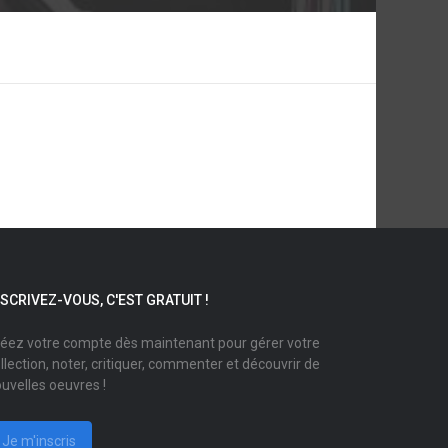
NSCRIVEZ-VOUS, C'EST GRATUIT !
éez votre compte dès maintenant pour gérer votre
llection, noter, critiquer, commenter et découvrir de
uvelles oeuvres !
Je m'inscris