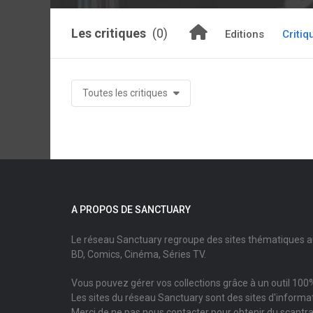
Les critiques
(0)
Editions
Critiq
Toutes les critiques
A PROPOS DE SANCTUARY
Le réseau Sanctuary regroupe des sites thématiques 
BD, Comics, Cinéma, Séries TV.
Vous pouvez gérer vos collections grâce à un outil 100%
Les sites du réseau Sanctuary sont des sites d'informati
Merci de ne pas nous contacter pour obtenir du scantr