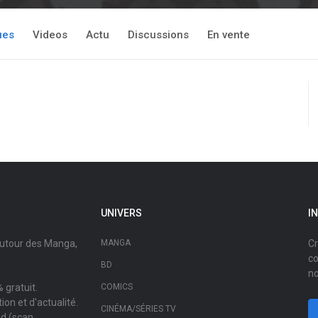
ues
Videos
Actu
Discussions
En vente
UNIVERS
I
autour des Manga,
MANGA
Cr
co
BD
no
 gratuit.
COMICS
on et d'actualité.
CINÉMA/SÉRIES TV
ad (scan