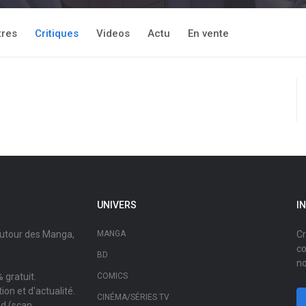
tres
Critiques
Videos
Actu
En vente
UNIVERS
I
autour des Manga,
MANGA
Cr
co
BD
no
 gratuit.
COMICS
on et d'actualité.
CINÉMA/SÉRIES TV
ad (scan