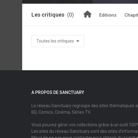
Les critiques
(0)
Editions
Chapi
Toutes les critiques
A PROPOS DE SANCTUARY
Le réseau Sanctuary regroupe des sites thématiques 
BD, Comics, Cinéma, Séries TV.
Vous pouvez gérer vos collections grâce à un outil 100%
Les sites du réseau Sanctuary sont des sites d'informati
Merci de ne pas nous contacter pour obtenir du scantr