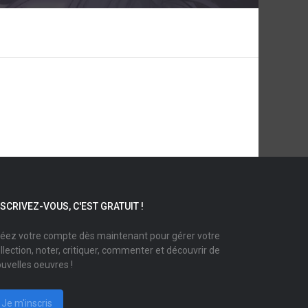
NSCRIVEZ-VOUS, C'EST GRATUIT !
éez votre compte dès maintenant pour gérer votre
llection, noter, critiquer, commenter et découvrir de
uvelles oeuvres !
Je m'inscris