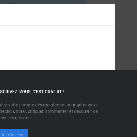
NSCRIVEZ-VOUS, C'EST GRATUIT !
éez votre compte dès maintenant pour gérer votre
llection, noter, critiquer, commenter et découvrir de
uvelles oeuvres !
Je m'inscris