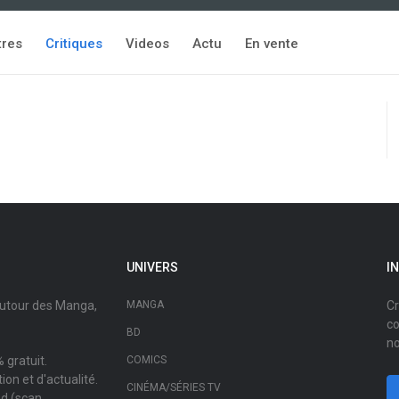
tres
Critiques
Videos
Actu
En vente
UNIVERS
I
autour des Manga,
MANGA
Cr
co
BD
no
 gratuit.
COMICS
on et d'actualité.
CINÉMA/SÉRIES TV
ad (scan