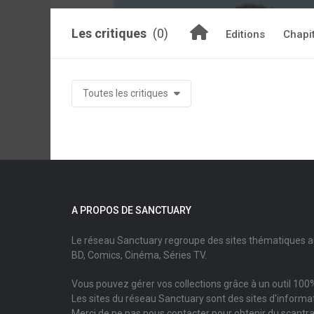
Les critiques
(0)
Editions
Chapi
Toutes les critiques
A PROPOS DE SANCTUARY
Le réseau Sanctuary regroupe des sites thématiques 
BD, Comics, Cinéma, Séries TV.
Vous pouvez gérer vos collections grâce à un outil 100%
Les sites du réseau Sanctuary sont des sites d'informati
Merci de ne pas nous contacter pour obtenir du scantr