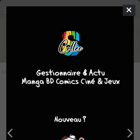
Les critiques de Vitamin
Les critiques
(4)
Toutes les critiques
par Reiko
lun. 25 mai 1970
8
C'est un manga intéressant à lire. Au début, les dessins sont
un peu surprenant, mais à la longue, vous vous attacherez