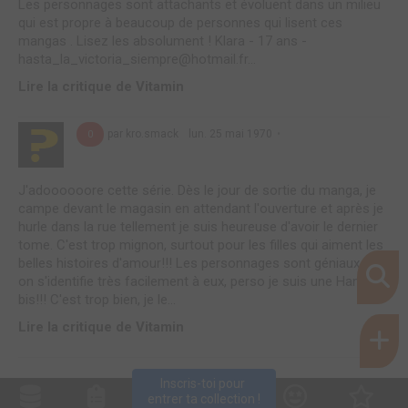
Les personnages sont attachants et évoluent dans un milieu
qui est propre à beaucoup de personnes qui lisent ces
mangas . Lisez les absolument ! Klara - 17 ans -
hasta_la_victoria_siempre@hotmail.fr...
Lire la critique de Vitamin
par kro.smack
lun. 25 mai 1970
0
J'adoooooore cette série. Dès le jour de sortie du manga, je
campe devant le magasin en attendant l'ouverture et après je
hurle dans la rue tellement je suis heureuse d'avoir le dernier
tome. C'est trop mignon, surtout pour les filles qui aiment les
belles histoires d'amour!!! Les personnages sont géniaux et
on s'identifie très facilement à eux, perso je suis une Hana
bis!!! C'est trop bien, je le...
Lire la critique de Vitamin
Inscris-toi pour 
entrer ta collection !