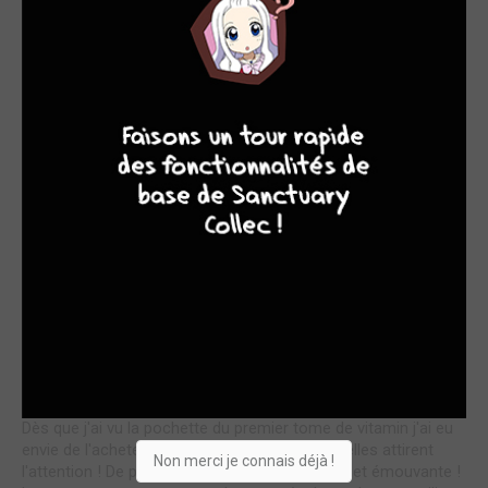
aux quatres personnages principaux. En gros, c'est une série
bien. Le seul problème; c'est un manga shôjo donc il se
répète un peu. Reiko - 11 ans -
AlexandraDarviche@hotmail.com...
7
9
8
9
Lire la critique de Vitamin
par Séléna
lun. 25 mai 1970
7
C'est un manga sympa à lire, on peut s'identifier facilement au
personnage qui sont d'ailleurs attachants. Le graphisme est
surprenant au début mais au s'y habitue.Séléna...
Lire la critique de Vitamin
par Klara
lun. 25 mai 1970
0
Dès que j'ai vu la pochette du premier tome de vitamin j'ai eu
envie de l'acheter . les couleurs sont vives et elles attirent
Non merci je connais déjà !
l'attention ! De plus l'histoire est interressante et émouvante !